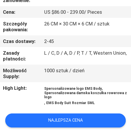
zamówienie:
KONTROLA
Cena:
US $86.00 - 239.00/ Pieces
JAKOŚCI
Szczegóły
26 CM × 30 CM × 6 CM / sztuk
pakowania:
SKONTAKTUJ
SIĘ
Czas dostawy:
2-45
Z
Zasady
L / C, D / A, D / P, T / T, Western Union,
płatności:
NAMI
Możliwość
1000 sztuk / dzień
Supply:
AKTUALNOŚCI
High Light:
,
Spersonalizowane logo EMS Body
Spersonalizowana damska koszulka rowerowa z
logo
SPRAWY
,
EMS Body Suit Rozmiar SML
POPROSIĆ
NAJLEPSZA CENA
O