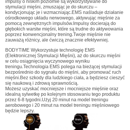
impulsy o niskim poziomie są wykorzystywane do
stymulacji mięśni, zmuszając je do skurczu –
kondycjonując je i wzmacniając.EMS naśladuje działanie
ośrodkowego układu nerwowego, aktywując mięśnie za
pomocą zewnętrznych impulsów.Impulsy docierają do
głębokich warstw mięśni, które są trudne do aktywowania
poprzez konwencjonalny trening.Twoje mięśnie nie
zauważą różnicy, ale ćwiczą znacznie efektywniej.
BODYTIME Wykorzystuje technologię EMS
(Elektronicznej Stymulacji Mięśni), aż do skurczu mięśni
w celu osiągnięcia wyczynowego wyniku
treningu.Technologia EMS polega na bieżącej stymulacji
bezpośrednio do sygnału do mięśni, aby promować ruch
mięśni.Bez szkody dla ludzkiego ciała, a będziesz cieszyć
się naukową i zdrową sprawnością.
Możesz uzyskać mocniejsze i mocniejsze mięśnie oraz
idealną sylwetkę po kolejnym stosowaniu tego produktu
przez 6-8 tygodni.Użyj 20 minut na model treningu
aerobowego i 20 minut na model treningu mięśniowego
będzie lepszy.