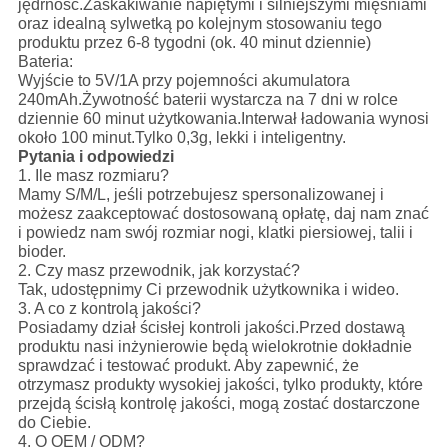
jędrność.Zaskakiwanie napiętymi i silniejszymi mięśniami
oraz idealną sylwetką po kolejnym stosowaniu tego
produktu przez 6-8 tygodni (ok. 40 minut dziennie)
Bateria:
Wyjście to 5V/1A przy pojemności akumulatora
240mAh.Żywotność baterii wystarcza na 7 dni w rolce
dziennie 60 minut użytkowania.Interwał ładowania wynosi
około 100 minut.Tylko 0,3g, lekki i inteligentny.
Pytania i odpowiedzi
1. Ile masz rozmiaru?
Mamy S/M/L, jeśli potrzebujesz spersonalizowanej i
możesz zaakceptować dostosowaną opłatę, daj nam znać
i powiedz nam swój rozmiar nogi, klatki piersiowej, talii i
bioder.
2. Czy masz przewodnik, jak korzystać?
Tak, udostępnimy Ci przewodnik użytkownika i wideo.
3. A co z kontrolą jakości?
Posiadamy dział ścisłej kontroli jakości.Przed dostawą
produktu nasi inżynierowie będą wielokrotnie dokładnie
sprawdzać i testować produkt. Aby zapewnić, że
otrzymasz produkty wysokiej jakości, tylko produkty, które
przejdą ścisłą kontrolę jakości, mogą zostać dostarczone
do Ciebie.
4. O OEM / ODM?