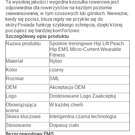
Ta wysokiej jakości i wygodna koszulka rowerowa jest
odpowiednia dla rowerzystów na każdym poziomie
zaawansowania, w tym szosowych lub górskich. Nieważne,
kiedy się pocisz, bluza nigdy nie przyklei się do
skóry.Posiada funkcję szybkiego schnięcia, dzięki której
poczujesz się bardziej komfortowo.
Szczegółowy opis produktu
Nazwa produktu
Spodnie treningowe Hip Lift Peach
Hip EMS Micro-Current Wearable
Fitness
Materiał
Nylon
Kolor
czarny
Rozmiar
SML
OEM
Akceptacja OEM
Logo
Dostosowane Logo Zaakceptuj
Obowiązująca
W każdej chwili
scena
Słowa kluczowe
Inteligentna czarna technologia
Stosowanie
Dopasuj ciało
Bezprzewodowy EMS