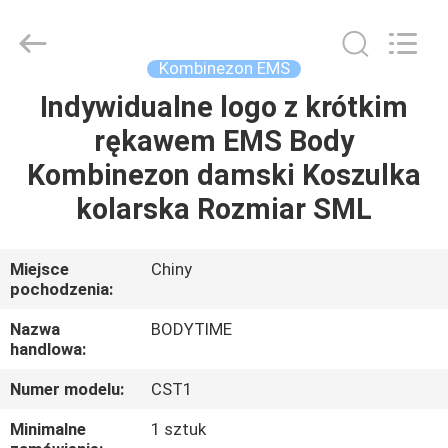
Xinhan
Fumao
Technology
Co.,
Ltd..
Kombinezon EMS
All
Rights
Reserved.
Indywidualne logo z krótkim
DOM
rękawem EMS Body
PRODUKTY
Kombinezon damski Koszulka
kolarska Rozmiar SML
O
NAS
Miejsce
Chiny
pochodzenia:
WYCIECZKA
Nazwa
BODYTIME
handlowa:
PO
Numer modelu:
CST1
FABRYCE
Minimalne
1 sztuk