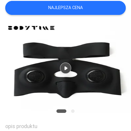
WYCENĘ
NAJLEPSZA CENA
SITEMAP
PRIVACY
POLICY
opis produktu