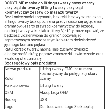
BODYTIME maska ​​do liftingu twarzy nowy czarny
przyrząd do twarzy lifting twarzy przyrząd
kosmetyczny zestaw do masażu twarzy
Bez konieczności trzymania, bez ręki, bez wyczucia czasu,
liftingu twarzy bez opóźniania pracy i ciesz się oglądaniem
dramatów.Jest to przyrząd kosmetyczny do leżącej,
cienkiej twarzy w kształcie litery V, który może sprawić, że
będziesz „rozleniwiona do granic”, pozwalając
zapracowanym nowoczesnym kobietom doświadczyć
jędrnego konturu piękna.
Ratuj obrzęk twarzy, napinaj linię żuchwy, zwiększ
elastyczność skóry, popraw zmarszczki i zwiotczenie oraz
zwalczaj starzenie się.
Szczegółowy opis produktu
Nazwa produktu
Lifting twarzy EMS Instrument
kosmetyczny do pielęgnacji skóry
Kolor
czarny
Funkcjonować
Lifting twarzy
OEM
Akceptacja OEM
Rodzaj
USB
Logo
Dostosowane Logo Zaakceptuj