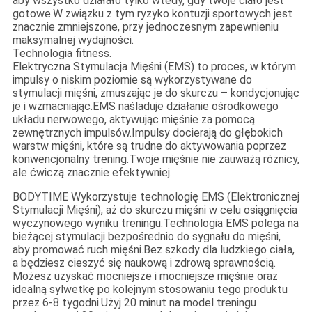
aby wszystko działało tylko wtedy, gdy twoje ciało jest
gotowe.W związku z tym ryzyko kontuzji sportowych jest
znacznie zmniejszone, przy jednoczesnym zapewnieniu
maksymalnej wydajności.
Technologia fitness.
Elektryczna Stymulacja Mięśni (EMS) to proces, w którym
impulsy o niskim poziomie są wykorzystywane do
stymulacji mięśni, zmuszając je do skurczu – kondycjonując
je i wzmacniając.EMS naśladuje działanie ośrodkowego
układu nerwowego, aktywując mięśnie za pomocą
zewnętrznych impulsów.Impulsy docierają do głębokich
warstw mięśni, które są trudne do aktywowania poprzez
konwencjonalny trening.Twoje mięśnie nie zauważą różnicy,
ale ćwiczą znacznie efektywniej.
BODYTIME Wykorzystuje technologię EMS (Elektronicznej
Stymulacji Mięśni), aż do skurczu mięśni w celu osiągnięcia
wyczynowego wyniku treningu.Technologia EMS polega na
bieżącej stymulacji bezpośrednio do sygnału do mięśni,
aby promować ruch mięśni.Bez szkody dla ludzkiego ciała,
a będziesz cieszyć się naukową i zdrową sprawnością.
Możesz uzyskać mocniejsze i mocniejsze mięśnie oraz
idealną sylwetkę po kolejnym stosowaniu tego produktu
przez 6-8 tygodni.Użyj 20 minut na model treningu