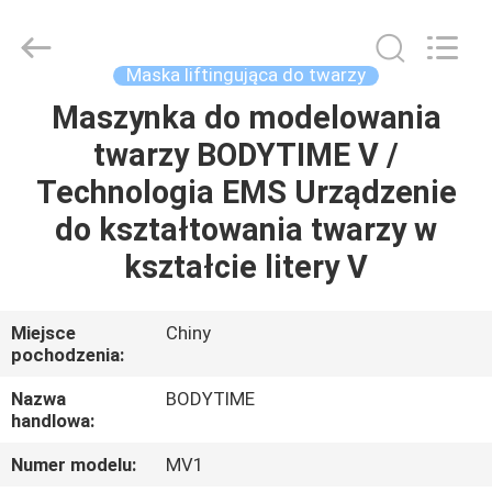
Xinhan
Fumao
Technology
Co.,
Ltd..
Maska liftingująca do twarzy
All
Rights
Reserved.
Maszynka do modelowania
DOM
twarzy BODYTIME V /
PRODUKTY
Technologia EMS Urządzenie
do kształtowania twarzy w
O
kształcie litery V
NAS
Miejsce
Chiny
pochodzenia:
WYCIECZKA
PO
Nazwa
BODYTIME
handlowa:
FABRYCE
Numer modelu:
MV1