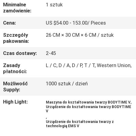
KONTROLA
Minimalne
1 sztuk
zamówienie:
JAKOŚCI
Cena:
US $54.00 - 153.00/ Pieces
SKONTAKTUJ
Szczegóły
26 CM × 30 CM × 6 CM / sztuk
pakowania:
SIĘ
Z
Czas dostawy:
2-45
NAMI
Zasady
L / C, D / A, D / P, T / T, Western Union,
płatności:
AKTUALNOŚCI
Możliwość
1000 sztuk / dzień
Supply:
High Light:
,
SPRAWY
Maszyna do kształtowania twarzy BODYTIME V
Urządzenie do kształtowania twarzy BODYTIME
V
,
POPROSIĆ
Urządzenie do kształtowania twarzy z
technologią EMS V
O