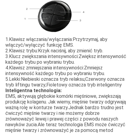
1.
Klawisz włączania/wyłączania:
Przytrzymaj, aby
włączyć/wyłączyć funkcję EMS.
2.
Klawisz trybu:
Krzyk naciśnij, aby zmienić tryb.
3.
Klucz zwiększania intensywności:
Zwiększ intensywność
każdego trybu po wybraniu trybu.
4.
Klawisz zmniejszania intensywności:
Zmniejsz
intensywność każdego trybu po wybraniu trybu.
5.
Lekki:
Niebieski oznacza tryb relaksu;Czerwony oznacza
tryb liftingu twarzy;Fioletowy oznacza tryb inteligentny
Inteligentna technologia:
EMS, aktywują głębokie komórki mięśniowe, zwiększają
produkcję kolagenu. Jak wiemy, mięśnie twarzy odgrywają
ważną rolę w konturze twarzy.Jednak bardzo trudno jest
ćwiczyć mięśnie twarzy i nie możemy dobrze
zrównoważyć lewej i prawej części z powodu naszych
nawyków żucia.Ale teraz technologia EMS może ćwiczyć
mięśnie twarzy i zrównoważyć je za pomocą metod