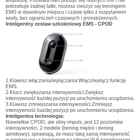
antybiozę. Pozwala nam pozbyć się nudnych linii i nie
potrzebuje żadnej łatki, możesz cieszyć się treningiem
EMS w dowolnym miejscu i czasie tylko z rozpylaniem
wody, bez ograniczeń czasowych i przestrzennych.
Inteligentny zestaw szkoleniowy EMS - CPOD
1.
Klawisz włączania/wyłączania:
Włącz/wyłącz funkcję
EMS.
2.
Klucz zwiększania intensywności:
Zwiększ
intensywność każdej pozycji po uruchomieniu urządzenia.
3.
Klawisz zmniejszania intensywności:
Zmniejsz
intensywność każdej pozycji po uruchomieniu urządzenia.
Inteligentna technologia:
Niewielkie CPOD, ale silny impuls, jest 12 poziomów
intensywności, 2 modele (trening mięśni i trening
aerobowy), sprawiają, że masz taką samą intensywność
w porównaniu z treningiem na siłowni.W 6-tygodniowym