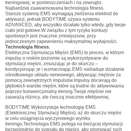
treningowej, w pomieszczeniach i na zewnątrz.
Najbardziej zaawansowana technologia fitness.
Starsze systemy EMS wymagają zwilżenia elektrod do
aktywacji, jednak BODYTIME używa systemu
ADVANCED, aby wszystko działało tylko wtedy, gdy twoje
ciało jest gotowe.W związku z tym ryzyko kontuzji
sportowych jest znacznie zmniejszone, przy
jednoczesnym zapewnieniu maksymalnej wydajności.
Technologia fitness.
Elektryczna Stymulacja Mięśni (EMS) to proces, w którym
impulsy o niskim poziomie są wykorzystywane do
stymulacji mięśni, zmuszając je do skurczu –
kondycjonując je i wzmacniając.EMS naśladuje działanie
ośrodkowego układu nerwowego, aktywując mięśnie za
pomocą zewnętrznych impulsów.Impulsy docierają do
głębokich warstw mięśni, które są trudne do aktywowania
poprzez konwencjonalny trening.Twoje mięśnie nie
zauważą różnicy, ale ćwiczą znacznie efektywniej.
BODYTIME Wykorzystuje technologię EMS
(Elektronicznej Stymulacji Mięśni), aż do skurczu mięśni
w celu osiągnięcia wyczynowego wyniku
treningu.Technologia EMS polega na bieżącej stymulacji
bezpośrednio do sygnału do mięśni, aby promować ruch