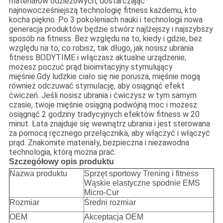
materiałów odzieżowych, dostarczając
najnowocześniejszą technologię fitness każdemu, kto
kocha piękno. Po 3 pokoleniach nauki i technologii nowa
generacja produktów będzie stwórz najlżejszy i najszybszy
sposób na fitness. Bez względu na to, kiedy i gdzie, bez
względu na to, co robisz, tak długo, jak nosisz ubrania
fitness BODYTIME i włączasz aktualne urządzenie,
możesz poczuć prąd bioimitacyjny stymulujący
mięśnie.Gdy ludzkie ciało się nie porusza, mięśnie mogą
również odczuwać stymulację, aby osiągnąć efekt
ćwiczeń. Jeśli nosisz ubrania i ćwiczysz w tym samym
czasie, twoje mięśnie osiągną podwójną moc i możesz
osiągnąć 2 godziny tradycyjnych efektów fitness w 20
minut. Łata znajduje się wewnątrz ubrania i jest sterowana
za pomocą ręcznego przełącznika, aby włączyć i włączyć
prąd. Znakomite materiały, bezpieczna i niezawodna
technologia, którą można prać.
Szczegółowy opis produktu
Nazwa produktu
Sprzęt sportowy Trening i fitness
Wąskie elastyczne spodnie EMS
Micro-Cur
Rozmiar
Średni rozmiar
OEM
Akceptacja OEM