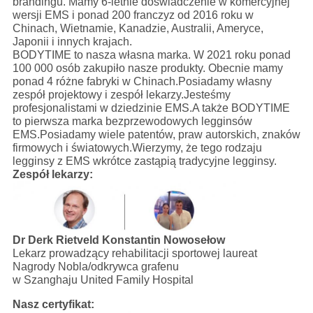
brandingu. Mamy 6-letnie doświadczenie w komercyjnej
wersji EMS i ponad 200 franczyz od 2016 roku w
Chinach, Wietnamie, Kanadzie, Australii, Ameryce,
Japonii i innych krajach.
BODYTIME to nasza własna marka. W 2021 roku ponad
100 000 osób zakupiło nasze produkty. Obecnie mamy
ponad 4 różne fabryki w Chinach.Posiadamy własny
zespół projektowy i zespół lekarzy.Jesteśmy
profesjonalistami w dziedzinie EMS.A także BODYTIME
to pierwsza marka bezprzewodowych legginsów
EMS.Posiadamy wiele patentów, praw autorskich, znaków
firmowych i światowych.Wierzymy, że tego rodzaju
legginsy z EMS wkrótce zastąpią tradycyjne legginsy.
Zespół lekarzy:
Dr Derk Rietveld
Konstantin Nowosełow
Lekarz prowadzący rehabilitacji sportowej laureat
Nagrody Nobla/odkrywca grafenu
w Szanghaju United Family Hospital
Nasz certyfikat: