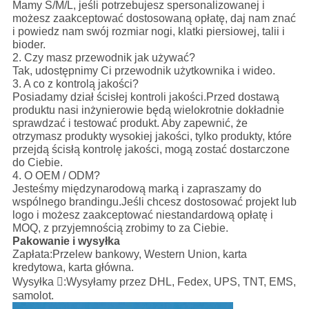
Mamy S/M/L, jeśli potrzebujesz spersonalizowanej i
możesz zaakceptować dostosowaną opłatę, daj nam znać
i powiedz nam swój rozmiar nogi, klatki piersiowej, talii i
bioder.
2. Czy masz przewodnik jak używać?
Tak, udostępnimy Ci przewodnik użytkownika i wideo.
3. A co z kontrolą jakości?
Posiadamy dział ścisłej kontroli jakości.Przed dostawą
produktu nasi inżynierowie będą wielokrotnie dokładnie
sprawdzać i testować produkt. Aby zapewnić, że
otrzymasz produkty wysokiej jakości, tylko produkty, które
przejdą ścisłą kontrolę jakości, mogą zostać dostarczone
do Ciebie.
4. O OEM / ODM?
Jesteśmy międzynarodową marką i zapraszamy do
wspólnego brandingu.Jeśli chcesz dostosować projekt lub
logo i możesz zaakceptować niestandardową opłatę i
MOQ, z przyjemnością zrobimy to za Ciebie.
Pakowanie i wysyłka
Zapłata:
Przelew bankowy, Western Union, karta
kredytowa, karta główna.
Wysyłka :
Wysyłamy przez DHL, Fedex, UPS, TNT, EMS,
samolot.