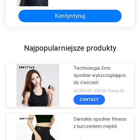
Kontyntynuj
Najpopularniejsze produkty
Technologia Ems
spodnie wyszczuplające
do ćwiczeń
US $86.00 - 239.00/ Pieces MOQ:1 sztuk
CONTACT
Damskie spodnie fitness
z kurczeniem mięśni