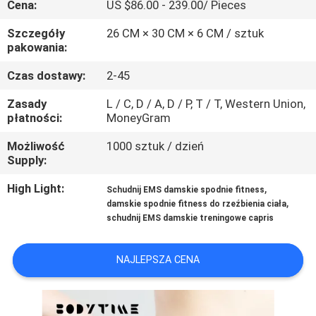
Cena:
US $86.00 - 239.00/ Pieces
KONTROLA
JAKOŚCI
Szczegóły
26 CM × 30 CM × 6 CM / sztuk
pakowania:
SKONTAKTUJ
Czas dostawy:
2-45
SIĘ
Zasady
L / C, D / A, D / P, T / T, Western Union,
płatności:
MoneyGram
Z
Możliwość
1000 sztuk / dzień
NAMI
Supply:
High Light:
,
Schudnij EMS damskie spodnie fitness
AKTUALNOŚCI
,
damskie spodnie fitness do rzeźbienia ciała
schudnij EMS damskie treningowe capris
SPRAWY
NAJLEPSZA CENA
POPROSIĆ
O