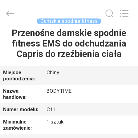
Xinhan
Fumao
Technology
Co.,
Ltd..
Damskie spodnie fitness
All
Rights
Reserved.
Przenośne damskie spodnie
DOM
fitness EMS do odchudzania
PRODUKTY
Capris do rzeźbienia ciała
O
Miejsce
Chiny
pochodzenia:
NAS
Nazwa
BODYTIME
handlowa:
WYCIECZKA
Numer modelu:
C11
PO
FABRYCE
Minimalne
1 sztuk
zamówienie: