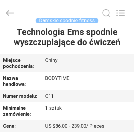
Xinhan
Fumao
Technology
Co.,
Ltd..
Damskie spodnie fitness
All
Rights
Reserved.
Technologia Ems spodnie
DOM
wyszczuplające do ćwiczeń
PRODUKTY
Miejsce
Chiny
pochodzenia:
O
NAS
Nazwa
BODYTIME
handlowa:
Numer modelu:
C11
WYCIECZKA
PO
Minimalne
1 sztuk
zamówienie:
FABRYCE
Cena:
US $86.00 - 239.00/ Pieces