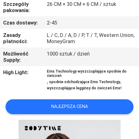
KONTROLA
Szczegóły
26 CM × 30 CM × 6 CM / sztuk
pakowania:
JAKOŚCI
Czas dostawy:
2-45
SKONTAKTUJ
Zasady
L / C, D / A, D / P, T / T, Western Union,
płatności:
MoneyGram
SIĘ
Możliwość
1000 sztuk / dzień
Z
Supply:
NAMI
High Light:
Ems Technology wyszczuplające spodnie do
ćwiczeń
,
,
spodnie odchudzające Ems Technology
AKTUALNOŚCI
wyszczuplające legginsy do ćwiczeń Ems!
SPRAWY
NAJLEPSZA CENA
POPROSIĆ
O