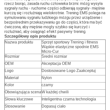
rzecz biorąc, zasada ruchu człowieka brzmi: mózg wysyła
sygnały ruchu - ruchome części odbierają sygnały- mięśnie
kurczą się i rozluźniają wielokrotnie. Trening EMS polega na
symulowaniu sygnału ludzkiego mózgu przez urządzenie i
bezpośrednim przekazywaniu go do części, która ma być
ćwiczona, aby mięśnie mogły szybko się kurczyć i
rozluźniać, aby osiągnąć efekt pasywny trening.
Szczegółowy opis produktu
Nazwa produktu
Sprzęt sportowy Trening i fitness
Wąskie elastyczne spodnie EMS
Micro-Cur
Rozmiar
Średni rozmiar
OEM
Akceptacja OEM
Logo
Dostosowane Logo Zaakceptuj
Materiał
Nylon
Kolor
czarny
Obowiązująca scena
W każdej chwili
Słowa kluczowe
Inteligentna czarna technologia
Stosowanie
Dopasuj ciało