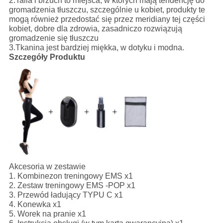
2.
Talia i brzuch to miejsca, w których mają tendencję do
gromadzenia tłuszczu, szczególnie u kobiet, produkty te
mogą również przedostać się przez meridiany tej części
kobiet, dobre dla zdrowia, zasadniczo rozwiązują
gromadzenie się tłuszczu
3.
Tkanina jest bardziej miękka, w dotyku i modna.
Szczegóły Produktu
Akcesoria w zestawie
1. Kombinezon treningowy EMS x1
2. Zestaw treningowy EMS -POP x1
3. Przewód ładujący TYPU C x1
4. Konewka x1
5. Worek na pranie x1