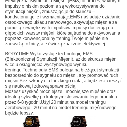
Elektryczna Stymulacja Mięśni (EMS) to proces, w którym
impulsy o niskim poziomie są wykorzystywane do
stymulacji mięśni, zmuszając je do skurczu –
kondycjonując je i wzmacniając.EMS naśladuje działanie
ośrodkowego układu nerwowego, aktywując mięśnie za
pomocą zewnętrznych impulsów.Impulsy docierają do
głębokich warstw mięśni, które są trudne do aktywowania
poprzez konwencjonalny trening.Twoje mięśnie nie
zauważą różnicy, ale ćwiczą znacznie efektywniej.
BODYTIME Wykorzystuje technologię EMS
(Elektronicznej Stymulacji Mięśni), aż do skurczu mięśni
w celu osiągnięcia wyczynowego wyniku
treningu.Technologia EMS polega na bieżącej stymulacji
bezpośrednio do sygnału do mięśni, aby promować ruch
mięśni.Bez szkody dla ludzkiego ciała, a będziesz cieszyć
się naukową i zdrową sprawnością.
Możesz uzyskać mocniejsze i mocniejsze mięśnie oraz
idealną sylwetkę po kolejnym stosowaniu tego produktu
przez 6-8 tygodni.Użyj 20 minut na model treningu
aerobowego i 20 minut na model treningu mięśniowego
będzie lepszy.