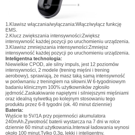
1.
Klawisz włączania/wyłączania:
Włącz/wyłącz funkcję
EMS.
2.
Klucz zwiększania intensywności:
Zwiększ
intensywność każdej pozycji po uruchomieniu urządzenia.
3.
Klawisz zmniejszania intensywności:
Zmniejsz
intensywność każdej pozycji po uruchomieniu urządzenia.
Inteligentna technologia:
Niewielkie CPOD, ale silny impuls, jest 12 poziomów
intensywności, 2 modele (trening mięśni i trening
aerobowy), sprawiają, że masz taką samą intensywność
w porównaniu z treningiem na siłowni.W 6-tygodniowym
badaniu klinicznym 100% użytkowników zgłosiło
jędrność.Zaskakiwanie napiętymi i silniejszymi mięśniami
oraz idealną sylwetką po kolejnym stosowaniu tego
produktu przez 6-8 tygodni (ok. 40 minut dziennie)
Bateria:
Wyjście to 5V/1A przy pojemności akumulatora
240mAh.Żywotność baterii wystarcza na 7 dni w rolce
dziennie 60 minut użytkowania.Interwał ładowania wynosi
około 100 minut.Tylko 0,3g, lekki i inteligentny.