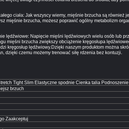
 całego ciała: Jak wszyscy wiemy, mięśnie brzucha są również 
zysz mięśnie brzucha, możesz poprawić ogólny metabolizm organ
ienie lędźwiowe: Napięcie mięśni lędźwiowych wielu osób lub prz
ingu mięśni brzucha zwiększy obciążenie kręgosłupa lędźwiowego
uszkodzi kręgosłup lędźwiowy.Dzięki naszym produktom można skró
an, dzięki czemu możemy trenować siłę rdzenia bez kontuzji.
Stretch Tight Slim Elastyczne spodnie Cienka talia Podnoszeni
iejsz brzuch
o Zaakceptuj