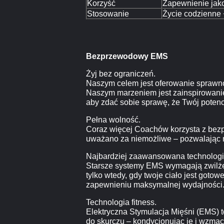
Korzyść
Zapewnienie jak
Stosowanie
Życie codzienne 
Bezprzewodowy EMS
Żyj bez ograniczeń.
Naszym celem jest oferowanie sprawno
Naszym marzeniem jest zainspirowanie 
aby zdać sobie sprawę, że Twój potencj
Pełna wolność.
Coraz więcej Coachów korzysta z bezp
uważano za niemożliwe – pozwalając n
Najbardziej zaawansowana technologia
Starsze systemy EMS wymagają zwilż
tylko wtedy, gdy twoje ciało jest goto
zapewnieniu maksymalnej wydajności
Technologia fitness.
Elektryczna Stymulacja Mięśni (EMS) t
do skurczu – kondycjonując je i wzm