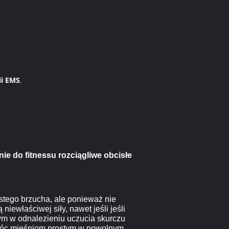
ii EMS
,
e do fitnessu rozciągliwe obcisłe
stego brzucha, ale ponieważ nie
niewłaściwej siły, nawet jeśli jeśli
m w odnalezieniu uczucia skurczu
omóc mięśniom prostym w powolnym