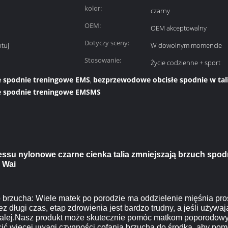
kolor:
czarny
OEM:
OEM akceptowalny
Dotyczy sceny:
tuj
W dowolnym momencie
Stosowanie:
Życie codzienne + sport
 spodnie treningowe EMS
bezprzewodowe obcisłe spodnie w tal
,
e spodnie treningowe EMSMS
su nylonowe czarne cienka talia zmniejszają brzuch spodni
 Wai
o brzucha: Wiele matek po porodzie ma oddzielenie mięśnia pro
 długi czas, etap zdrowienia jest bardzo trudny, a jeśli używają 
 dalej.Nasz produkt może skutecznie pomóc matkom poporodowy
ić więcej uwagi czynności cofania brzucha do środka, aby p