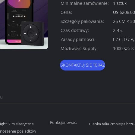
Minimalne zamówienie:
1 sztuk
Cena:
US $208.00 
Szczegóły pakowania:
26 CM × 30
Czas dostawy:
2-45
Zasady płatności:
L / C, D / 
Możliwość Supply:
1000 sztuk 
SKONTAKTUJ SIĘ TERAZ
tu
Funkcjonować:
ight Slim elastyczne
Cienka talia Zmniejsz brz
odnoszenie pośladków