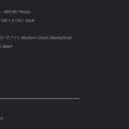
- 499.00/ Pieces
 CM × 6 CM / sztuk
A, D / P, T / T, Western Union, MoneyGram
/ dzień
uch