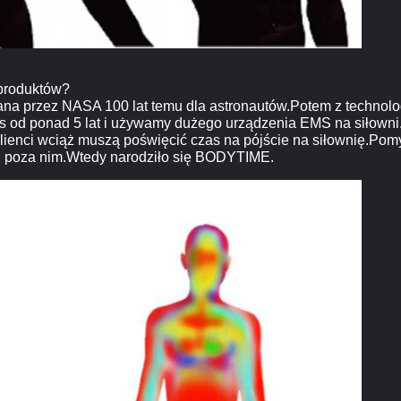
 produktów?
a przez NASA 100 lat temu dla astronautów.Potem z technologi
ss od ponad 5 lat i używamy dużego urządzenia EMS na siłowni
klienci wciąż muszą poświęcić czas na pójście na siłownię.Pom
i poza nim.Wtedy narodziło się BODYTIME.