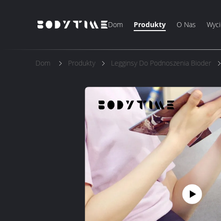
Dom
Produkty
O Nas
Wyci
Dom
Produkty
Legginsy Do Podnoszenia Bioder