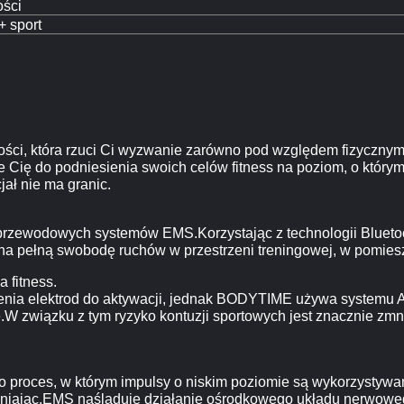
ości
+ sport
ści, która rzuci Ci wyzwanie zarówno pod względem fizycznym,
Cię do podniesienia swoich celów fitness na poziom, o którym 
ał nie ma granic.
rzewodowych systemów EMS.Korzystając z technologii Bluetoot
a pełną swobodę ruchów w przestrzeni treningowej, w pomiesz
 fitness.
enia elektrod do aktywacji, jednak BODYTIME używa systemu
we.W związku z tym ryzyko kontuzji sportowych jest znacznie z
.
o proces, w którym impulsy o niskim poziomie są wykorzystywan
acniając.EMS naśladuje działanie ośrodkowego układu nerwowe