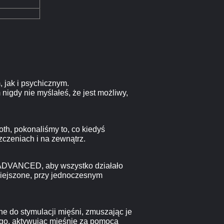
 jak i psychicznym.
nigdy nie myślałeś, że jest możliwy,
h, pokonaliśmy to, co kiedyś
czeniach i na zewnątrz.
 ADVANCED, aby wszystko działało
mniejszone, przy jednoczesnym
e do stymulacji mięśni, zmuszając je
go, aktywując mięśnie za pomocą