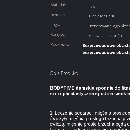
Materiał:
nylon
rozmiar:
XS \ S \ M \ L \ XL
Logo:
Dostosowane logo Akcep
Korzyść:
Zapewnienie jakości
Podkreślić:
Bezprzewodowe obcisłe
bezprzewodowe obcisł
Opis Produktu
BODYTIME damskie spodnie do fitnes
szczupłe elastyczne spodnie cienkie
1. Leczenie separacji mięśnia prosteg
ćwiczyły mięśnia prostego brzucha przez
ćwiczą, mięśnie proste brzucha będą
brzucha, a jednocześnie może poświęc