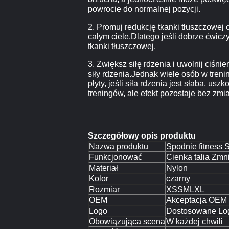
powrocie do normalnej pozycji.
2. Promuj redukcję tkanki tłuszczowej
całym ciele.Dlatego jeśli dobrze ćwic
tkanki tłuszczowej.
3. Zwiększ siłę rdzenia i uwolnij ciśn
siły rdzenia.Jednak wiele osób w tren
płyty, jeśli siła rdzenia jest słaba, 
treningów, ale efekt pozostaje bez zmi
Szczegółowy opis produktu
Nazwa produktu
Spodnie fitness 
Funkcjonować
Cienka talia Zmn
Materiał
Nylon
Kolor
czarny
Rozmiar
XSSMLXL
OEM
Akceptacja OEM
Logo
Dostosowane Log
Obowiązująca scena
W każdej chwili