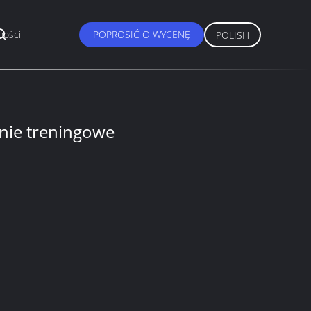
ności
POPROSIĆ O WYCENĘ
POLISH
ie treningowe